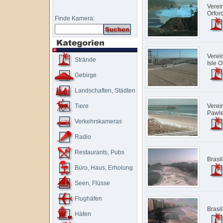
Verei
Orfor
Finde Kamera:
Verei
Strände
Isle 
Gebirge
Landschaften, Städten
Tiere
Verei
Pawle
Verkehrskameras
Radio
Restaurants, Pubs
Brasi
Büro, Haus, Erholung
Seen, Flüsse
Flughäfen
Brasi
Häfen