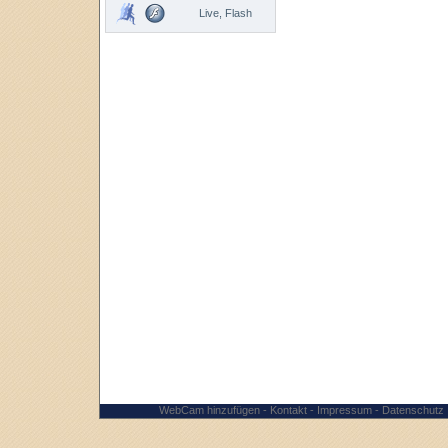
Live, Flash
WebCam hinzufügen
-
Kontakt
-
Impressum
-
Datenschutz