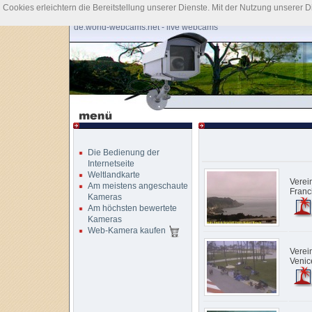
Cookies erleichtern die Bereitstellung unserer Dienste. Mit der Nutzung unserer 
de.world-webcams.net - live webcams
Die Bedienung der
Internetseite
Weltlandkarte
Verei
Am meistens angeschaute
Franc
Kameras
Am höchsten bewertete
Kameras
Web-Kamera kaufen
Verei
Venic