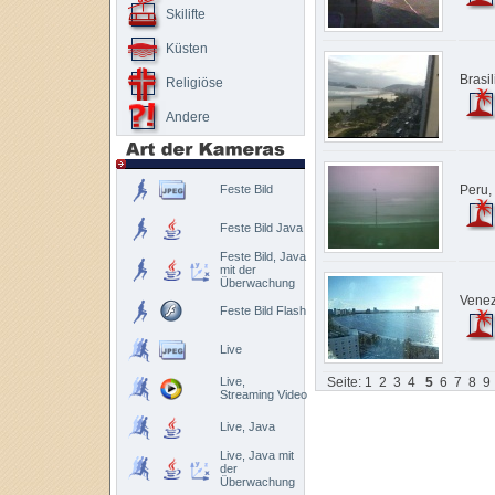
Skilifte
Küsten
Brasi
Religiöse
Andere
Feste Bild
Peru,
Feste Bild Java
Feste Bild, Java
mit der
Überwachung
Venez
Feste Bild Flash
Live
Live,
Seite:
1
2
3
4
5
6
7
8
9
Streaming Video
Live, Java
Live, Java mit
der
Überwachung