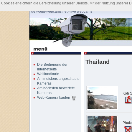
Cookies erleichtern die Bereitstellung unserer Dienste. Mit der Nutzung unserer 
de.world-webcams.net - live webcams
Thailand
Die Bedienung der
Internetseite
Weltlandkarte
Am meistens angeschaute
Kameras
Am höchsten bewertete
Kameras
Koh 
Web-Kamera kaufen
Phuke