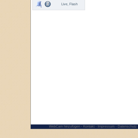
Live, Flash
WebCam hinzufügen
-
Kontakt
-
Impressum
-
Datenschutz