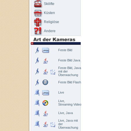
Skilifte
Küsten
Religiöse
Andere
Feste Bild
Feste Bild Java
Feste Bild, Java
mit der
Überwachung
Feste Bild Flash
Live
Live,
Streaming Video
Live, Java
Live, Java mit
der
Überwachung