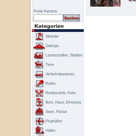
Finde Kamera:
Strände
Gebirge
Landschaften, Städten
Tiere
Verkehrskameras
Radio
Restaurants, Pubs
Büro, Haus, Erholung
Seen, Flüsse
Flughäfen
Häfen