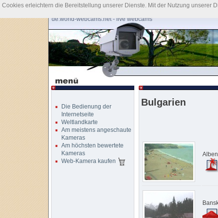
Cookies erleichtern die Bereitstellung unserer Dienste. Mit der Nutzung unserer 
de.world-webcams.net - live webcams
Bulgarien
Die Bedienung der
Internetseite
Weltlandkarte
Am meistens angeschaute
Kameras
Am höchsten bewertete
Kameras
Albe
Web-Kamera kaufen
Bans