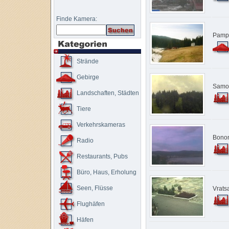
Finde Kamera:
Pamp
Strände
Gebirge
Samo
Landschaften, Städten
Tiere
Verkehrskameras
Bono
Radio
Restaurants, Pubs
Büro, Haus, Erholung
Seen, Flüsse
Vrats
Flughäfen
Häfen