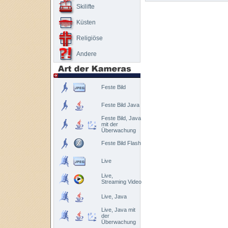
Skilifte
Küsten
Religiöse
Andere
Feste Bild
Feste Bild Java
Feste Bild, Java
mit der
Überwachung
Feste Bild Flash
Live
Live,
Streaming Video
Live, Java
Live, Java mit
der
Überwachung