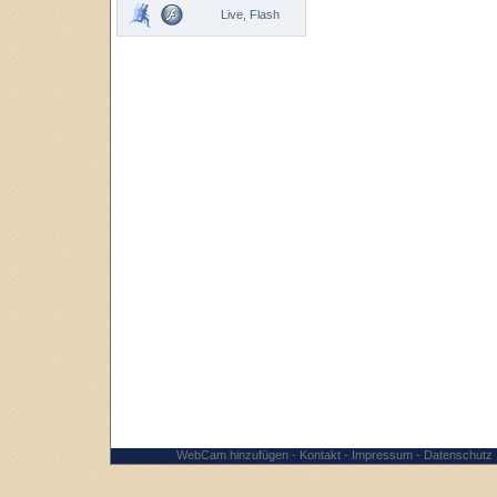
Live, Flash
WebCam hinzufügen
-
Kontakt
-
Impressum
-
Datenschutz