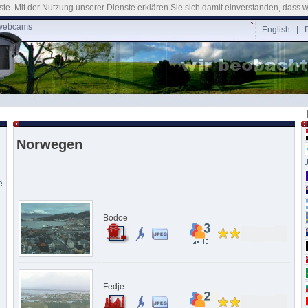
nste. Mit der Nutzung unserer Dienste erklären Sie sich damit einverstanden, dass
 webcams
English
| D
Norwegen
e
Bodoe
Fedje