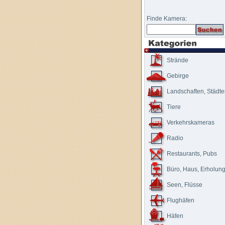
Finde Kamera:
Strände
Gebirge
Landschaften, Städt
Tiere
Verkehrskameras
Radio
Restaurants, Pubs
Büro, Haus, Erholun
Seen, Flüsse
Flughäfen
Häfen