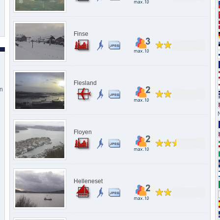
Finse
Flesland
en
Floyen
g
Helleneset