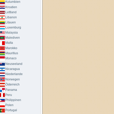
Kolumbien
Kroatien
Lettland
Libanon
Litauen
Luxemburg
Malaysia
Malediven
Malta
Marokko
Mauritius
Monaco
Neuseeland
Nicaragua
Niederlande
Norwegen
Österreich
Panama
Peru
Philippinen
Polen
Portugal