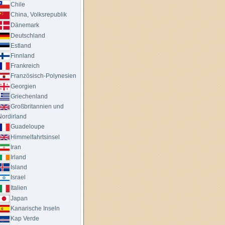
Chile
China, Volksrepublik
Dänemark
Deutschland
Estland
Finnland
Frankreich
Französisch-Polynesien
Georgien
Griechenland
Großbritannien und
Nordirland
Guadeloupe
Himmelfahrtsinsel
Iran
Irland
Island
Israel
Italien
Japan
Kanarische Inseln
Kap Verde