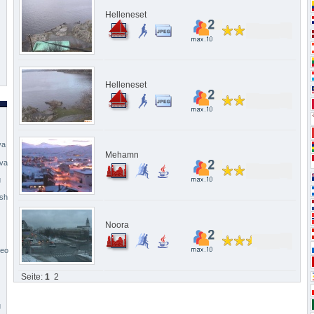
Helleneset
Helleneset
va
Mehamn
ava
g
ash
Noora
deo
Seite:
1
2
g