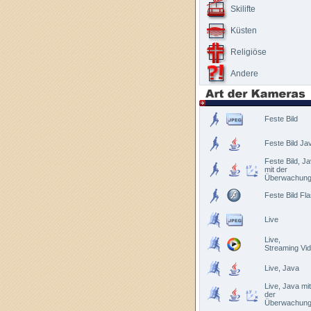
Skilifte
Küsten
Religiöse
Andere
Feste Bild
Feste Bild Ja
Feste Bild, J
mit der
Überwachun
Feste Bild Fl
Live
Live,
Streaming Vi
Live, Java
Live, Java mit
der
Überwachun