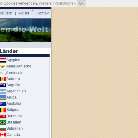
 wir Cookies verwenden.
Weitere Informationen
OK
eutsch |
Polski
Kontakt
Ägypten
Amerikanische
Jungferninseln
Andorra
Anguilla
Argentinien
Aruba
Australia
Belgien
Bermuda
Brasilien
Bulgarien
Canada