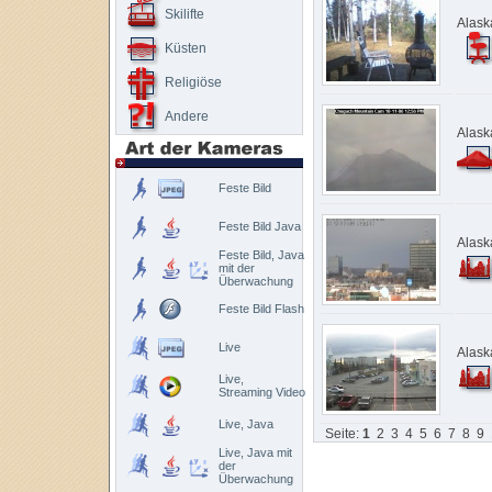
Skilifte
Alask
Küsten
Religiöse
Andere
Alask
Feste Bild
Feste Bild Java
Alask
Feste Bild, Java
mit der
Überwachung
Feste Bild Flash
Live
Alask
Live,
Streaming Video
Live, Java
Seite:
1
2
3
4
5
6
7
8
9
Live, Java mit
der
Überwachung