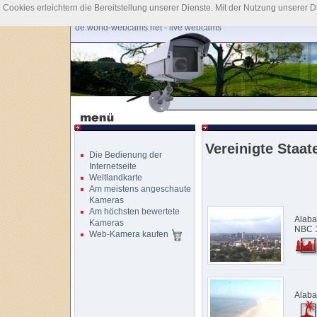
Cookies erleichtern die Bereitstellung unserer Dienste. Mit der Nutzung unserer 
de.world-webcams.net - live webcams
Vereinigte Staa
Die Bedienung der
Internetseite
Weltlandkarte
Am meistens angeschaute
Kameras
Am höchsten bewertete
Alaba
Kameras
NBC 1
Web-Kamera kaufen
Alaba