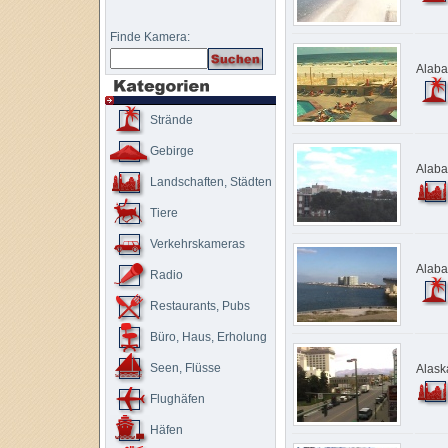
Finde Kamera:
Alaba
Strände
Gebirge
Alaba
Landschaften, Städten
Tiere
Verkehrskameras
Alaba
Radio
Restaurants, Pubs
Büro, Haus, Erholung
Seen, Flüsse
Alask
Flughäfen
Häfen