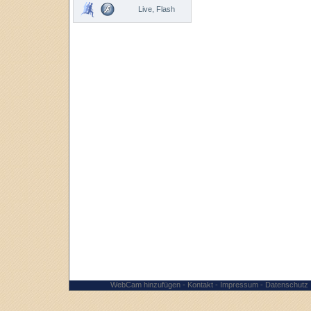
Live, Flash
WebCam hinzufügen
-
Kontakt
-
Impressum
-
Datenschutz