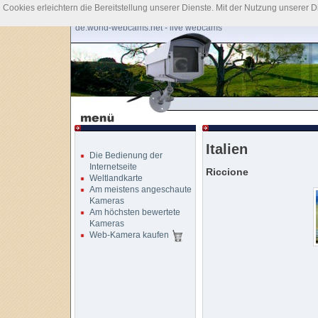
Cookies erleichtern die Bereitstellung unserer Dienste. Mit der Nutzung unserer 
de.world-webcams.net - live webcams
Italien
Die Bedienung der
Internetseite
Riccione
Weltlandkarte
Am meistens angeschaute
Kameras
Am höchsten bewertete
Kameras
Web-Kamera kaufen