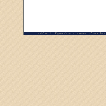
WebCam hinzufügen
-
Kontakt
-
Impressum
-
Datenschutz