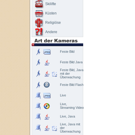
Skilifte
Küsten
Religiöse
Andere
Feste Bild
Feste Bild Java
Feste Bild, Java
mit der
Überwachung
Feste Bild Flash
Live
Live,
Streaming Video
Live, Java
Live, Java mit
der
Überwachung