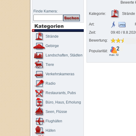
Bewerte 
Finde Kamera:
Strände
Kategorie:
F
Art:
Zeit:
09:40 / 8.8.202
Strände
Bewertung:
Gebirge
Popularität:
Landschaften, Städten
Tiere
Verkehrskameras
Radio
Restaurants, Pubs
Büro, Haus, Erholung
Seen, Flüsse
Flughäfen
Häfen